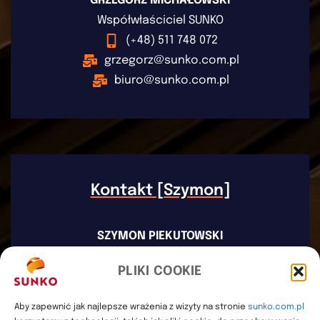
GRZEGORZ MICHAŁOWSKI
Współwłaściciel SUNKO
(+48) 511 748 072
grzegorz@sunko.com.pl
biuro@sunko.com.pl
Kontakt [Szymon]
SZYMON PIEKUTOWSKI
Współwłaściciel SUNKO
PLIKI COOKIE
(+48) 503 923 226
szymon@sunko.com.pl
Aby zapewnić jak najlepsze wrażenia z wizyty na stronie
sunko.com.pl
serwis@sunko.com.pl