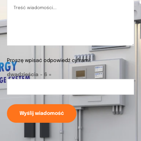
Proszę wpisać odpowiedź cyframi:
dwadzieścia − 6 =
Wyślij wiadomość