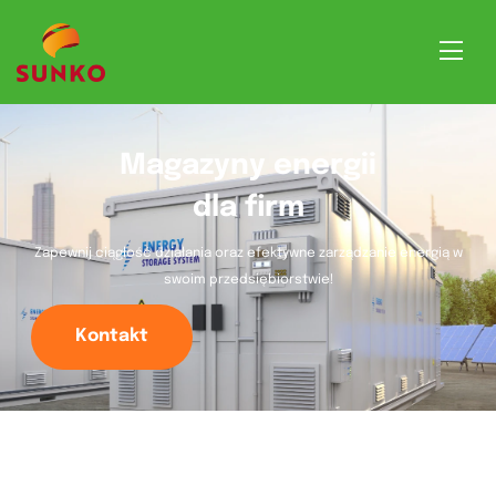
Magazyny energii
dla firm
Zapewnij ciągłość działania oraz efektywne zarządzanie energią w
swoim przedsiębiorstwie!
Kontakt