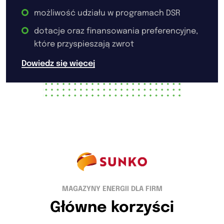
możliwość udziału w programach DSR
dotacje oraz finansowania preferencyjne,
które przyspieszają zwrot
Dowiedz się więcej
MAGAZYNY ENERGII DLA FIRM
Główne korzyści