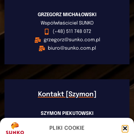
GRZEGORZ MICHAŁOWSKI
Współwłaściciel SUNKO
(+48) 511 748 072
grzegorz@sunko.com.pl
biuro@sunko.com.pl
Kontakt [Szymon]
SZYMON PIEKUTOWSKI
Współwłaściciel SUNKO
PLIKI COOKIE
(+48) 503 923 226