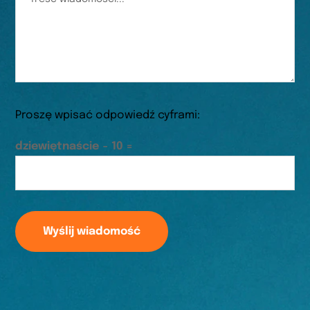
Proszę wpisać odpowiedź cyframi:
dziewiętnaście − 10 =
Wyślij wiadomość