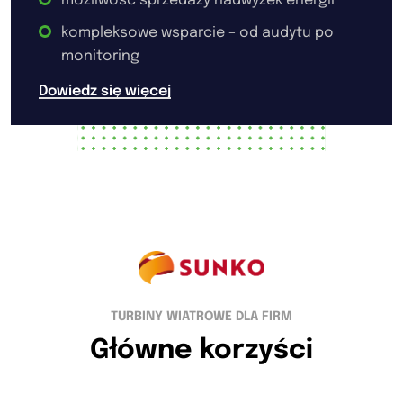
możliwość sprzedaży nadwyżek energii
kompleksowe wsparcie – od audytu po
monitoring
Dowiedz się więcej
TURBINY WIATROWE DLA FIRM
Główne korzyści