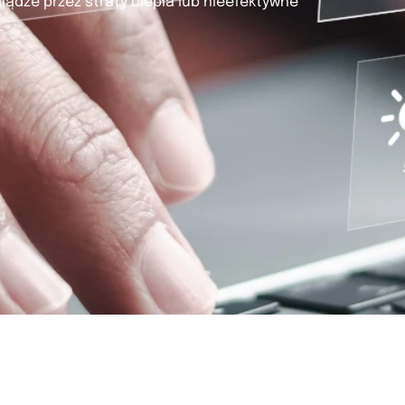
niądze przez straty ciepła lub nieefektywne