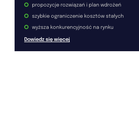
propozycje rozwiązań i plan wdrożeń
szybkie ograniczenie kosztów stałych
wyższa konkurencyjność na rynku
Dowiedz się więcej