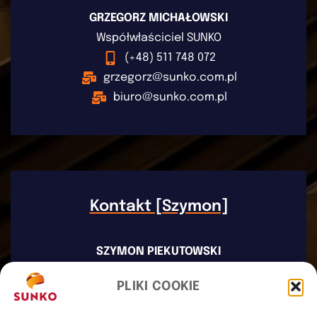
GRZEGORZ MICHAŁOWSKI
Współwłaściciel SUNKO
(+48) 511 748 072
grzegorz@sunko.com.pl
biuro@sunko.com.pl
Kontakt [Szymon]
SZYMON PIEKUTOWSKI
Współwłaściciel SUNKO
PLIKI COOKIE
(+48) 503 923 226
szymon@sunko.com.pl