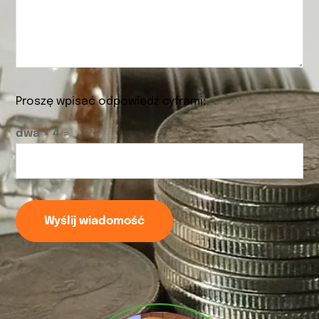
Proszę wpisać odpowiedź cyframi:
dwa × 4 =
Wyślij wiadomość