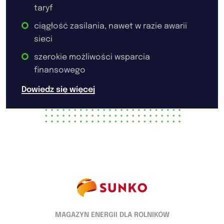
taryf
ciągłość zasilania, nawet w razie awarii
sieci
szerokie możliwości wsparcia
finansowego
Dowiedz się więcej
MAGAZYN ENERGII DLA ROLNIKÓW