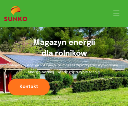
Magazyn energii
dla rolników
Magazyny energii sprawiają, że możesz wykorzystać wytworzoną
energię później – wtedy gdy zużycie rośnie!
Kontakt