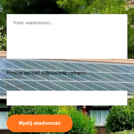
Twoja wiadomość
Proszę wpisać odpowiedź cyframi:
4 × trzy =
Wyślij wiadomość