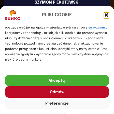
SZYMON PIEKUTOWSKI
Współwłaściciel SUNKO
PLIKI COOKIE
(+48) 503 923 226
szymon@sunko.com.pl
Aby zapewnić jak najlepsze wrażenia z wizyty na stronie
sunko.com.pl
serwis@sunko.com.pl
korzystamy z technologii, takich jak pliki cookie, do przechowywania
i/lub uzyskiwania dostępu do informacji o urządzeniu. Zgoda na te
technologie pozwoli nam przetwarzać dane, takie jak zachowanie
podczas przeglądania lub unikalne identyfikatory na tej stronie. Brak
wyrażenia zgody lub wycofanie zgody może niekorzystnie wpłynąć na
REGULAMIN
niektóre cechy i funkcje.
POLITYKA PRYWATNOŚCI
MAPA WITRYNY
Akceptuj
Copyright
2025
SUNKO
. Wszelkie prawa zastrzeżone.
Twórca
Odmów
strony: MATEUSZ ŚWIST (MŚ)
Zdjęcia i grafiki wykorzystane na stronie Sunko pochodzą z
Preferencje
darmowych baz
Pixabay
,
Freepik
oraz
Pexels
.