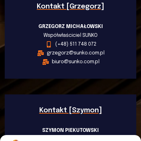
Kontakt [Grzegorz]
GRZEGORZ MICHAŁOWSKI
Współwłaściciel SUNKO
(+48) 511 748 072
grzegorz@sunko.com.pl
biuro@sunko.com.pl
Kontakt [Szymon]
SZYMON PIEKUTOWSKI
Współwłaściciel SUNKO