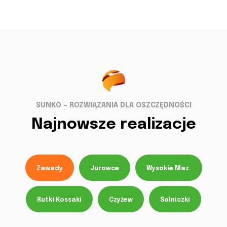
SUNKO – ROZWIĄZANIA DLA OSZCZĘDNOŚCI
Najnowsze realizacje
Zawady
Jurowce
Wysokie Maz.
Rutki Kossaki
Czyżew
Solniczki