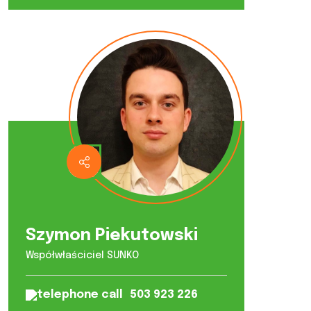
Szymon Piekutowski
Współwłaściciel SUNKO
503 923 226