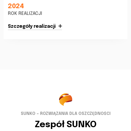
inwestycji.
2024
ROK REALIZACJI
ROK REALIZACJI
ROK REALIZACJI
Szczegóły realizacji
2024
ROK REALIZACJI
Szczegóły realizacji
Szczegóły realizacji
Szczegóły realizacji
ROK REALIZACJI
Szczegóły realizacji
Szczegóły realizacji
SUNKO – ROZWIĄZANIA DLA OSZCZĘDNOŚCI
Zespół SUNKO