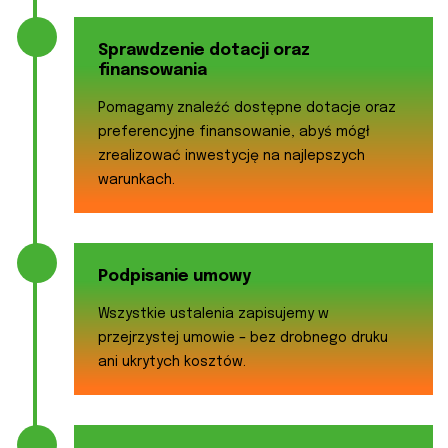
Sprawdzenie dotacji oraz
finansowania
Pomagamy znaleźć dostępne dotacje oraz
preferencyjne finansowanie, abyś mógł
zrealizować inwestycję na najlepszych
warunkach.
Podpisanie umowy
Wszystkie ustalenia zapisujemy w
przejrzystej umowie – bez drobnego druku
ani ukrytych kosztów.