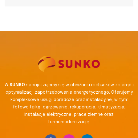
W
SUNKO
specjalizujemy się w obniżaniu rachunków za prąd i
optymalizacji zapotrzebowania energetycznego. Oferujemy
kompleksowe usługi doradcze oraz instalacyjne, w tym:
fotowoltaikę, ogrzewanie, rekuperację, klimatyzację,
instalacje elektryczne, prace ziemne oraz
termomodernizację.