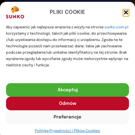
Współwłaściciel SUNKO
PLIKI COOKIE
(+48) 503 923 226
szymon@sunko.com.pl
Aby zapewnić jak najlepsze wrażenia z wizyty na stronie
sunko.com.pl
serwis@sunko.com.pl
korzystamy z technologii, takich jak pliki cookie, do przechowywania
i/lub uzyskiwania dostępu do informacji o urządzeniu. Zgoda na te
technologie pozwoli nam przetwarzać dane, takie jak zachowanie
podczas przeglądania lub unikalne identyfikatory na tej stronie. Brak
wyrażenia zgody lub wycofanie zgody może niekorzystnie wpłynąć na
REGULAMIN
niektóre cechy i funkcje.
POLITYKA PRYWATNOŚCI
MAPA WITRYNY
Akceptuj
Copyright
2025
SUNKO
. Wszelkie prawa zastrzeżone.
Twórca
Odmów
strony: MATEUSZ ŚWIST (MŚ)
Zdjęcia i grafiki wykorzystane na stronie Sunko pochodzą z
Preferencje
darmowych baz
Pixabay
,
Freepik
oraz
Pexels
.
Polityka Prywatności i Plików Cookies