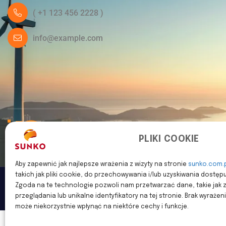
( +1 123 456 2228 )
info@example.com
PLIKI COOKIE
Aby zapewnić jak najlepsze wrażenia z wizyty na stronie
sunko.com.
takich jak pliki cookie, do przechowywania i/lub uzyskiwania dostęp
Zgoda na te technologie pozwoli nam przetwarzać dane, takie ja
Copyright
2023
Energiso
. All rights reserved by
Vecuro
.
przeglądania lub unikalne identyfikatory na tej stronie. Brak wyraże
może niekorzystnie wpłynąć na niektóre cechy i funkcje.