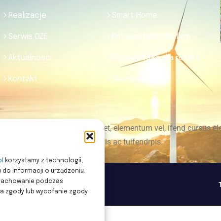
Realizacje
Smart Home
Serwis OZE
Fotowoltaika dla firm
Aktualności
Fotowoltaika dla rolnika
Kontakt
Dla inwestora
Ut tellus dolor, dapibus eget, elementum vel, ifend cursus ele
Aliquam er at volutpat. Duis ac tuifendrpis.
pl
korzystamy z technologii,
u do informacji o urządzeniu.
k zachowanie podczas
nia zgody lub wycofanie zgody