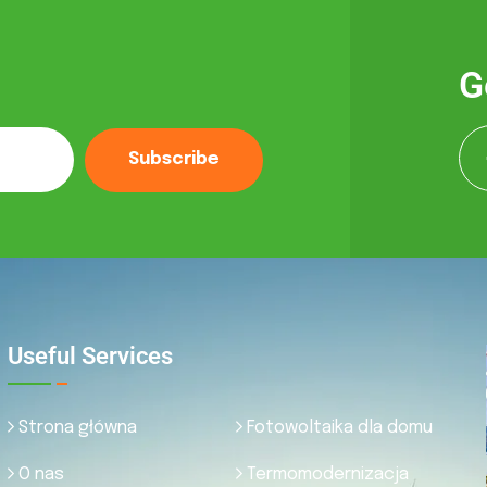
G
Subscribe
Useful Services
Strona główna
Fotowoltaika dla domu
O nas
Termomodernizacja