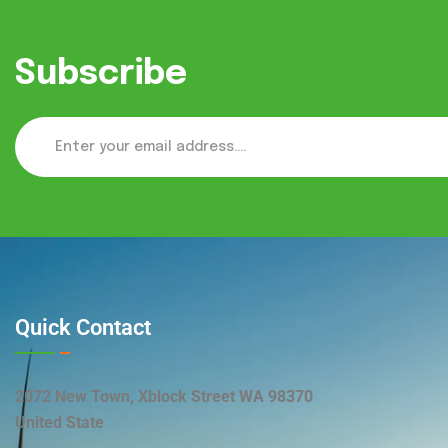
Subscribe
Quick Contact
2072 New Town, Xblock Street WA 98370
United State